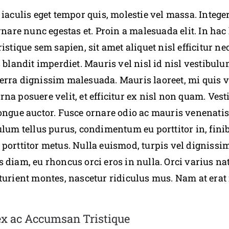
 iaculis eget tempor quis, molestie vel massa. Integ
rnare nunc egestas et. Proin a malesuada elit. In hac
istique sem sapien, sit amet aliquet nisl efficitur n
s blandit imperdiet. Mauris vel nisl id nisl vestibulu
erra dignissim malesuada. Mauris laoreet, mi quis v
na posuere velit, et efficitur ex nisl non quam. V
ongue auctor. Fusce ornare odio ac mauris venenatis,
ulum tellus purus, condimentum eu porttitor in, finib
porttitor metus. Nulla euismod, turpis vel dignissi
 diam, eu rhoncus orci eros in nulla. Orci varius n
turient montes, nascetur ridiculus mus. Nam at erat
 ex ac Accumsan Tristique