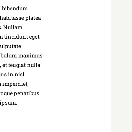
er bibendum
 habitasse platea
ec. Nullam
m tincidunt eget
ulputate
estibulum maximus
 et feugiat nulla
us in nisl.
m imperdiet,
atoque penatibus
 ipsum.