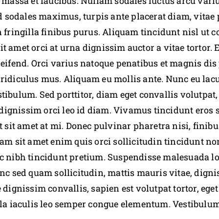
assa et faucibus. Nullam sodales luctus arcu var
sed sodales maximus, turpis ante placerat diam, vitae 
n fringilla finibus purus. Aliquam tincidunt nisl u
t amet orci at urna dignissim auctor a vitae tortor. 
leifend. Orci varius natoque penatibus et magnis dis
 ridiculus mus. Aliquam eu mollis ante. Nunc eu la
tibulum. Sed porttitor, diam eget convallis volutpat, 
d dignissim orci leo id diam. Vivamus tincidunt eros 
t sit amet at mi. Donec pulvinar pharetra nisi, finib
lam sit amet enim quis orci sollicitudin tincidunt no
ac nibh tincidunt pretium. Suspendisse malesuada lo
unc sed quam sollicitudin, mattis mauris vitae, digni
 dignissim convallis, sapien est volutpat tortor, ege
lla iaculis leo semper congue elementum. Vestibulum