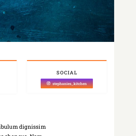
SOCIAL
stephanies_kitchen
stibulum dignissim