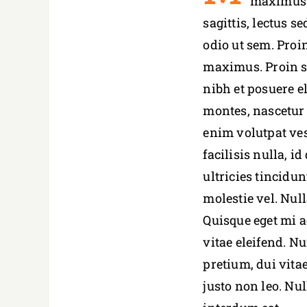
maximus m
sagittis, lectus 
odio ut sem. Proi
maximus. Proin si
nibh et posuere e
montes, nascetur
enim volutpat ves
facilisis nulla, i
ultricies tincidun
molestie vel. Nul
Quisque eget mi 
vitae eleifend. N
pretium, dui vitae
justo non leo. Nu