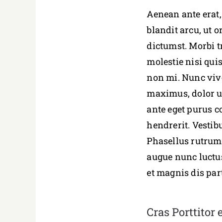
Aenean ante erat,
blandit arcu, ut o
dictumst. Morbi tr
molestie nisi qui
non mi. Nunc viv
maximus, dolor ur
ante eget purus c
hendrerit. Vestib
Phasellus rutrum 
augue nunc luctus
et magnis dis par
Cras Porttitor