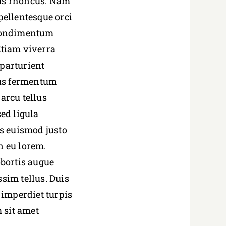
ius rhoncus. Nam
pellentesque orci
t condimentum
Etiam viverra
 parturient
cus fermentum
arcu tellus
sed ligula
us euismod justo
n eu lorem.
bortis augue
ssim tellus. Duis
t imperdiet turpis
 sit amet