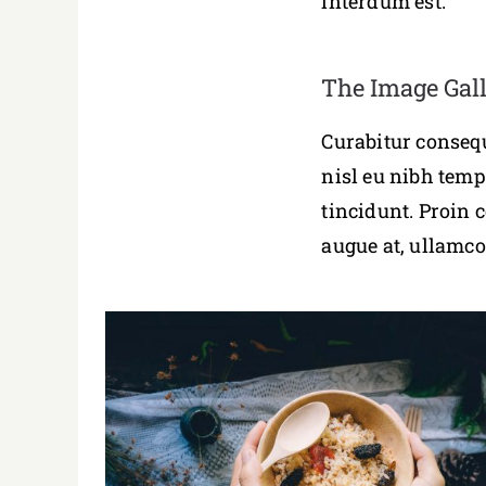
interdum est.
The Image Gal
Curabitur conseq
nisl eu nibh temp
tincidunt. Proin 
augue at, ullamc