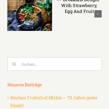
Breakfast
Delight With
Lunch Favourite
Strawberry, Egg
with Salad,
And Fruit
Naan And Beans
Suche
nach:
Neueste Beiträge
Neubau Frohnhof Mühle – 70 Jahre gutes
Essen!